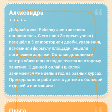
Александра
★★★★★
Добрый день! Ребёнку занятие очень
понравилось. С его слов За время урока (
перешёл в 5 кл)повторили дроби, уравнения,
вспомнили формулу площади, решили
логические задачки. Остался довольным,
завтра обязательно подключится ко второму
занятию. С данной онлайн школой
занимаемся уже целый год на разных курсах.
Преподаватели работают с детьми с большой
отдачей и вниманием!
Ольга