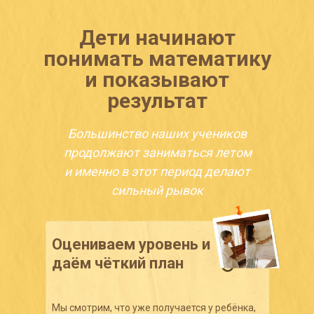
Дети начинают
понимать математику
и показывают
результат
Большинство наших учеников
продолжают заниматься летом
и именно в этот период делают
сильный рывок
Оцениваем уровень и
даём чёткий план
Мы смотрим, что уже получается у ребёнка,