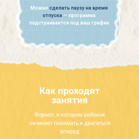
Можно
сделать паузу на время
отпуска
— программа
подстраивается под ваш график
Как проходят
занятия
Формат, в котором ребёнок
начинает понимать и двигаться
вперёд