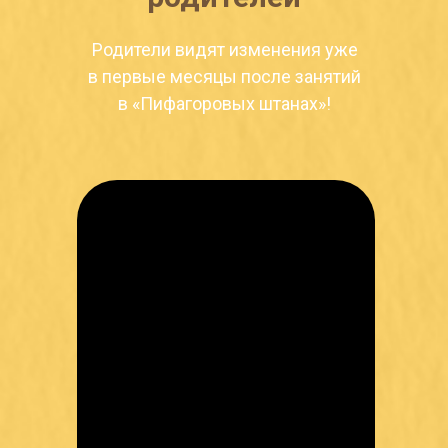
Родители видят изменения уже
в первые месяцы ‭после занятий
в «Пифагоровых штанах»!