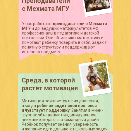
Преподаватели
с Мехмата МГУ
У нас работают
преподаватели с Мехмата
МГУ
и др. ведущих матфакультетов РФ,
профессионалы в педагогике и детской
психологии. Они объясняют математику и
помогают ребёнку поверить в себя, задают
понятную структуру и поддерживают
интерес к предмету
Среда, в которой
растёт мотивация
Мотивация появляется не из давления,
а когда
ребёнок видит свой прогресс
и чувствует поддержку
. Занятия в мини-
группах объединяют индивидуальное
внимание педагога и командный драйв.
Ребёнок получает знания, уверенность
и желание идти дальше: от школьных задач