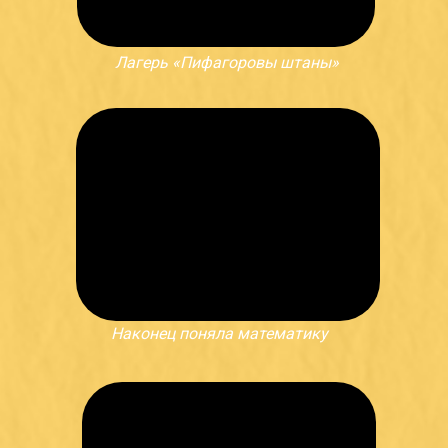
‭Лагерь «Пифагоровы штаны»
Наконец поняла математику