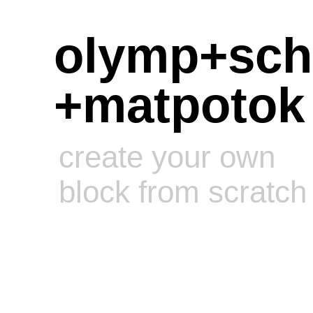
olymp+sch
+matpotok
create your own
block from scratch